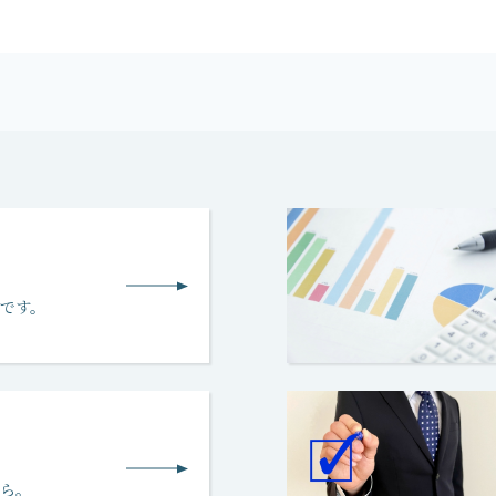
です。
ら。