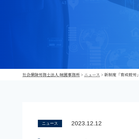
社会保険労務士法人 味園事務所
>
ニュース
>
新制度「育成就労」
2023.12.12
ニュース