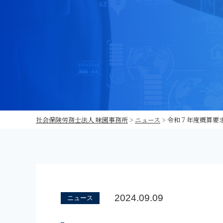
社会保険労務士法人 味園事務所
>
ニュース
>
令和７年度概算要求
2024.09.09
ニュース